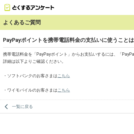
よくあるご質問
お知らせ
PayPayポイントを携帯電話料金の支払いに使うこと
よくあるご質問
携帯電話料金を「PayPayポイント」からお支払いするには、「Pay
お問い合わせ
詳細は以下よりご確認ください。
PayPayポイント獲得履歴
・ソフトバンクのお客さまは
こちら
PayPayについて
・ワイモバイルのお客さまは
こちら
PayPay連携方法
(ソフトバンクのお客さま)
一覧に戻る
PayPay連携方法
(ワイモバイルのお客さま)
登録情報編集